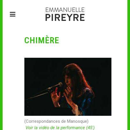
CHIMÈRE
(Correspondances de Manosque)
Voir la vidéo de la performance (45′)