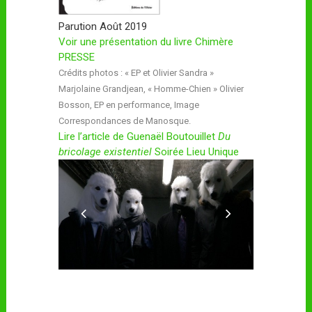
Parution Août 2019
Voir une présentation du livre Chimère
PRESSE
Crédits photos : « EP et Olivier Sandra »
Marjolaine Grandjean, « Homme-Chien » Olivier
Bosson, EP en performance, Image
Correspondances de Manosque.
Lire l’article de Guenaël Boutouillet
Du
bricolage existentiel
Soirée Lieu Unique