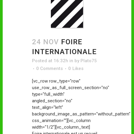
24 NOV
FOIRE
INTERNATIONALE
Posted at 16:32h
in
by
Plato75
0 Comments
0
Likes
[vc_row row_type="row"
use_row_as_full_screen_section="no"
type="full_width"
angled_section="no"
text_align="left"
background_image_as_pattern="without_pattern"
css_animation=""][vc_column
width="1/2"][vc_column_text]
Foire internationale est un recueil