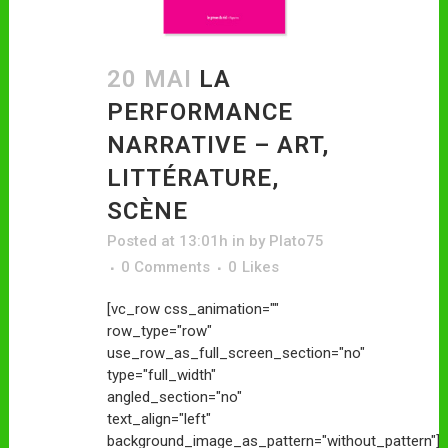
20 MAI
LA
PERFORMANCE
NARRATIVE – ART,
LITTÉRATURE,
SCÈNE
Posted at 13:01h
in
by
Plato75
0 Comments
0
Likes
[vc_row css_animation=""
row_type="row"
use_row_as_full_screen_section="no"
type="full_width"
angled_section="no"
text_align="left"
background_image_as_pattern="without_pattern"]