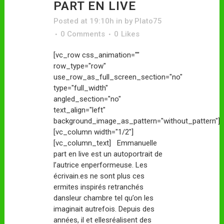
PART EN LIVE
Posted at 19:10h
in
by
Plato75
0 Comments
0
Likes
[vc_row css_animation=""
row_type="row"
use_row_as_full_screen_section="no"
type="full_width"
angled_section="no"
text_align="left"
background_image_as_pattern="without_pattern"]
[vc_column width="1/2"]
[vc_column_text] Emmanuelle
part en live est un autoportrait de
l’autrice enperformeuse. Les
écrivain.es ne sont plus ces
ermites inspirés retranchés
dansleur chambre tel qu’on les
imaginait autrefois. Depuis des
années, il et ellesréalisent des