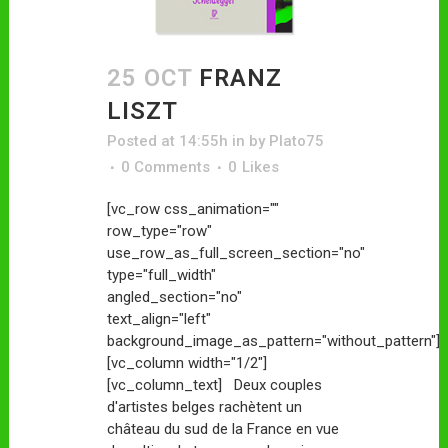
25 OCT
FRANZ
LISZT
Posted at 14:55h
in
by
Plato75
0 Comments
0
Likes
[vc_row css_animation=""
row_type="row"
use_row_as_full_screen_section="no"
type="full_width"
angled_section="no"
text_align="left"
background_image_as_pattern="without_pattern"]
[vc_column width="1/2"]
[vc_column_text] Deux couples
d'artistes belges rachètent un
château du sud de la France en vue