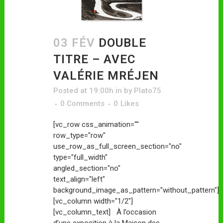
03 FÉV
DOUBLE
TITRE – AVEC
VALÉRIE MRÉJEN
Posted at 19:00h
in
by
Plato75
0 Comments
0
Likes
[vc_row css_animation=""
row_type="row"
use_row_as_full_screen_section="no"
type="full_width"
angled_section="no"
text_align="left"
background_image_as_pattern="without_pattern"]
[vc_column width="1/2"]
[vc_column_text] À l’occasion
d’une exposition à la Maison des