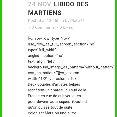
24 NOV
LIBIDO DES
MARTIENS
Posted at 18:45h
in
by
Plato75
0 Comments
0
Likes
[vc_row row_type="row"
use_row_as_full_screen_section="no"
type="full_width"
angled_section="no"
text_align="left"
background_image_as_pattern="without_pattern"
css_animation=""][vc_column
width="1/2"][vc_column_text]
Deux couples d'artistes belges
rachètent un château du sud de la
France en vue de cultiver la terre
pour devenir autarciques. (Doutant
qu'on puisse tout de suite
coloniser Mars ou une autre