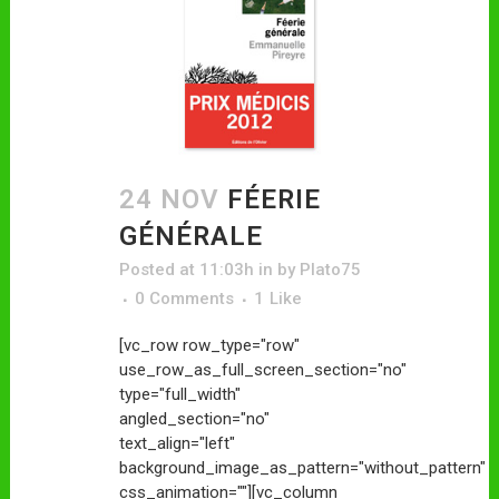
24 NOV
FÉERIE
GÉNÉRALE
Posted at 11:03h
in
by
Plato75
0 Comments
1
Like
[vc_row row_type="row"
use_row_as_full_screen_section="no"
type="full_width"
angled_section="no"
text_align="left"
background_image_as_pattern="without_pattern"
css_animation=""][vc_column