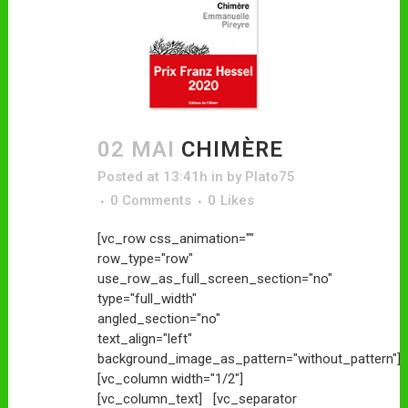
02 MAI
CHIMÈRE
Posted at 13:41h
in
by
Plato75
0 Comments
0
Likes
[vc_row css_animation=""
row_type="row"
use_row_as_full_screen_section="no"
type="full_width"
angled_section="no"
text_align="left"
background_image_as_pattern="without_pattern"]
[vc_column width="1/2"]
[vc_column_text] [vc_separator