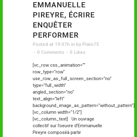
EMMANUELLE
PIREYRE, ÉCRIRE
ENQUÊTER
PERFORMER
Posted at 19:07h
in
by
Plato75
0 Comments
0
Likes
[vc_row css_animation=""
row_type="row"
use_row_as_full_screen_section="no"
type="full_width"
angled_section="no"
text_align="left"
background_image_as_pattern="without_pattern"]
[vc_column width="1/2"]
[vc_column_text] Un ouvrage
collectif sur l’oeuvre d’Emmanuelle
Pireyre composéà partir