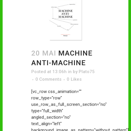
20 MAI
MACHINE
ANTI-MACHINE
Posted at 13:06h
in
by
Plato75
0 Comments
0
Likes
[vc_row css_animation=""
row_type="row"
use_row_as_full_screen_section="no"
type="full_width"
angled_section="no"
text_align="left"
background_image_as_pattern="without_pattern"]